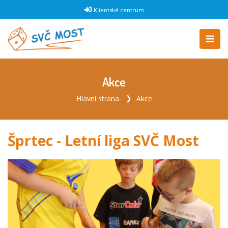
Klientské centrum
Akce
Hlavní strana
Akce
Šprtec - Letní liga SVČ Most