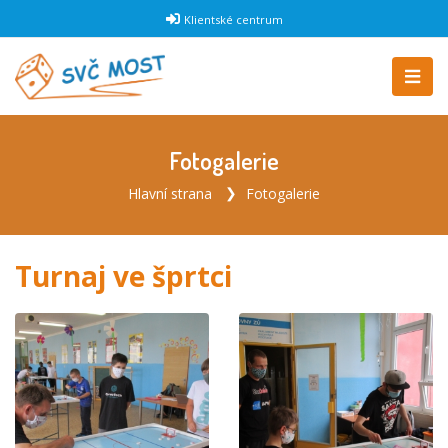
Klientské centrum
Fotogalerie
Hlavní strana
Fotogalerie
Turnaj ve šprtci