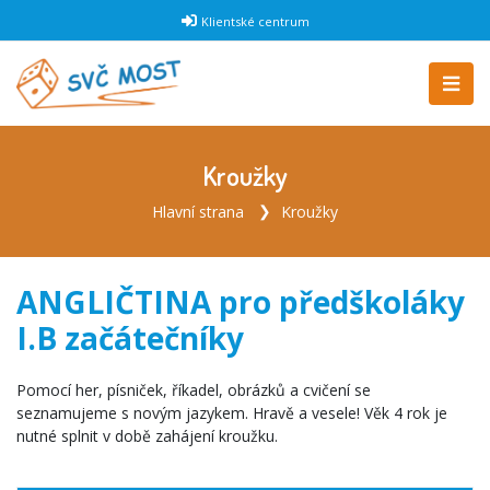
Klientské centrum
Kroužky
Hlavní strana
Kroužky
ANGLIČTINA pro předškoláky
I.B začátečníky
Pomocí her, písniček, říkadel, obrázků a cvičení se
seznamujeme s novým jazykem. Hravě a vesele! Věk 4 rok je
nutné splnit v době zahájení kroužku.