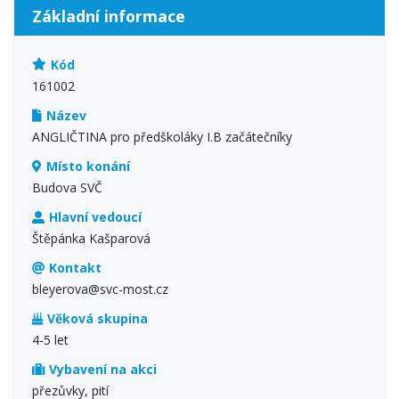
Základní informace
Kód
161002
Název
ANGLIČTINA pro předškoláky I.B začátečníky
Místo konání
Budova SVČ
Hlavní vedoucí
Štěpánka Kašparová
Kontakt
bleyerova@svc-most.cz
Věková skupina
4-5 let
Vybavení na akci
přezůvky, pití