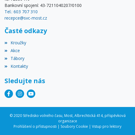
Bankovní spojení: 43-7211040207/0100
Tel.: 603 707 310
recepce@svc-most.cz
Časté odkazy
Kroužky
Akce
Tábory
Kontakty
Sledujte nás
© 2020 Středisko volného času, Most, Albrechtická 414, příspěvková
organizace
Prohlášení o přístupnosti
|
Soubory Cookie
|
Vstup pro lektory