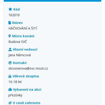
Kód
162010
Název
HÁČKOVÁNÍ A ŠITÍ
Místo konání
Budova SVČ
Hlavní vedoucí
Jana Němcová
Kontakt
strosnerova@svc-most.cz
Věková skupina
10-18 let
Vybavení na akci
přezůvky
V ceně zahrnuto