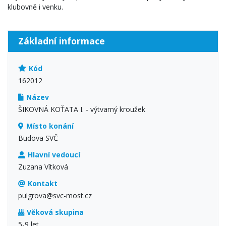
klubovně i venku.
Základní informace
Kód
162012
Název
ŠIKOVNÁ KOŤATA I. - výtvarný kroužek
Místo konání
Budova SVČ
Hlavní vedoucí
Zuzana Vítková
Kontakt
pulgrova@svc-most.cz
Věková skupina
5-9 let