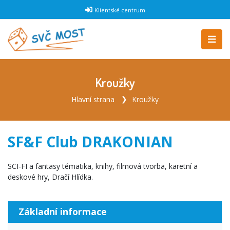
Klientské centrum
Kroužky
Hlavní strana
Kroužky
SF&F Club DRAKONIAN
SCI-FI a fantasy tématika, knihy, filmová tvorba, karetní a
deskové hry, Dračí Hlídka.
Základní informace