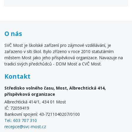
O nás
SVČ Most je školské zařízení pro zájmové vzdělávání, je
zařazeno v síti škol. Bylo zřízeno v roce 2010 statutárním
městem Most jako jeho příspěvková organizace. Navazuje na
tradici svých předchůdců - DDM Most a CVČ Most.
Kontakt
Středisko volného času, Most, Albrechtická 414,
příspěvková organizace
Albrechtická 414/1, 434 01 Most
IČ: 72059419
Bankovní spojení: 43-7211040207/0100
Tel.: 603 707 310
recepce@svc-most.cz