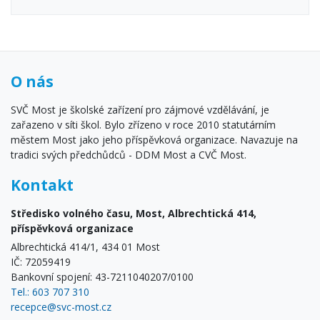
O nás
SVČ Most je školské zařízení pro zájmové vzdělávání, je
zařazeno v síti škol. Bylo zřízeno v roce 2010 statutárním
městem Most jako jeho příspěvková organizace. Navazuje na
tradici svých předchůdců - DDM Most a CVČ Most.
Kontakt
Středisko volného času, Most, Albrechtická 414,
příspěvková organizace
Albrechtická 414/1, 434 01 Most
IČ: 72059419
Bankovní spojení: 43-7211040207/0100
Tel.: 603 707 310
recepce@svc-most.cz