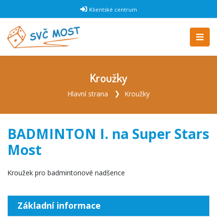
Klientské centrum
Kroužky
Hlavní strana
Kroužky
BADMINTON I. na Super Stars
Most
Kroužek pro badmintonové nadšence
Základní informace