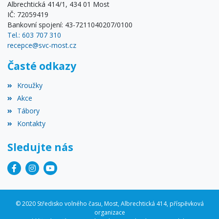
Albrechtická 414/1, 434 01 Most
IČ: 72059419
Bankovní spojení: 43-7211040207/0100
Tel.: 603 707 310
recepce@svc-most.cz
Časté odkazy
Kroužky
Akce
Tábory
Kontakty
Sledujte nás
© 2020 Středisko volného času, Most, Albrechtická 414, příspěvková
organizace