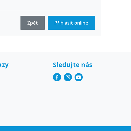
Zpět
Přihlásit online
azy
Sledujte nás