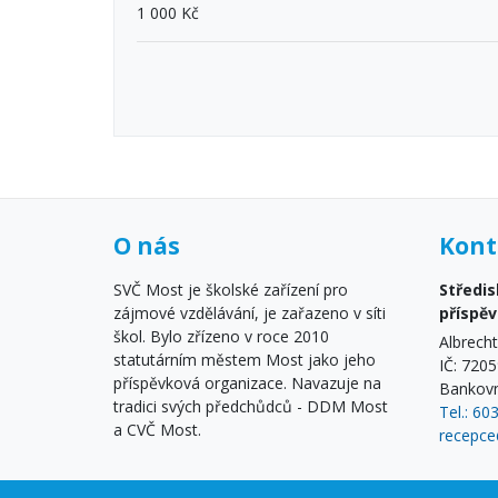
1 000 Kč
O nás
Kont
SVČ Most je školské zařízení pro
Středis
zájmové vzdělávání, je zařazeno v síti
příspě
škol. Bylo zřízeno v roce 2010
Albrech
statutárním městem Most jako jeho
IČ: 720
příspěvková organizace. Navazuje na
Bankovn
tradici svých předchůdců - DDM Most
Tel.: 60
a CVČ Most.
recepce