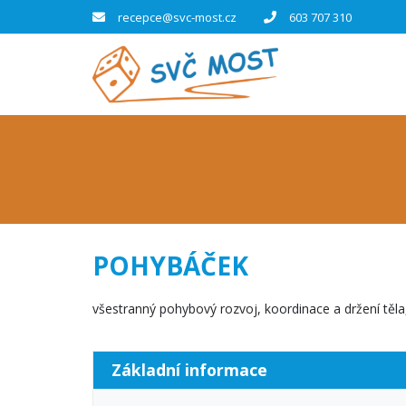
recepce@svc-most.cz
603 707 310
POHYBÁČEK
všestranný pohybový rozvoj, koordinace a držení těla,
Základní informace