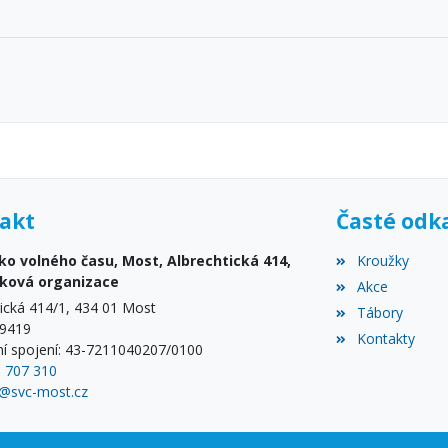
akt
Časté odk
ko volného času, Most, Albrechtická 414,
Kroužky
vková organizace
Akce
tická 414/1, 434 01 Most
Tábory
59419
Kontakty
í spojení: 43-7211040207/0100
3 707 310
@svc-most.cz