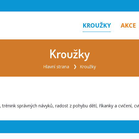
KROUŽKY
AKCE
Kroužky
Hlavní strana
Kroužky
 trénink správných návyků, radost z pohybu dětí, říkanky a cvičení, 