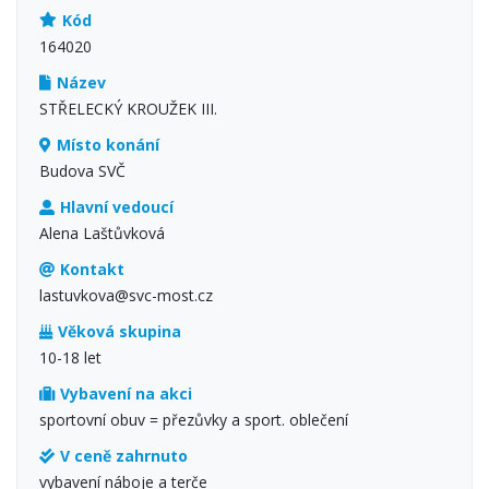
Kód
164020
Název
STŘELECKÝ KROUŽEK III.
Místo konání
Budova SVČ
Hlavní vedoucí
Alena Laštůvková
Kontakt
lastuvkova@svc-most.cz
Věková skupina
10-18 let
Vybavení na akci
sportovní obuv = přezůvky a sport. oblečení
V ceně zahrnuto
vybavení náboje a terče