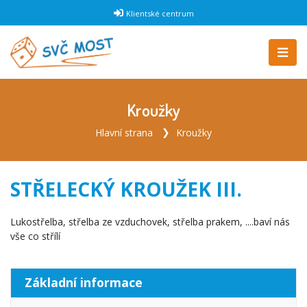
Klientské centrum
Kroužky
Hlavní strana
Kroužky
STŘELECKÝ KROUŽEK III.
Lukostřelba, střelba ze vzduchovek, střelba prakem, ....baví nás
vše co střílí
Základní informace