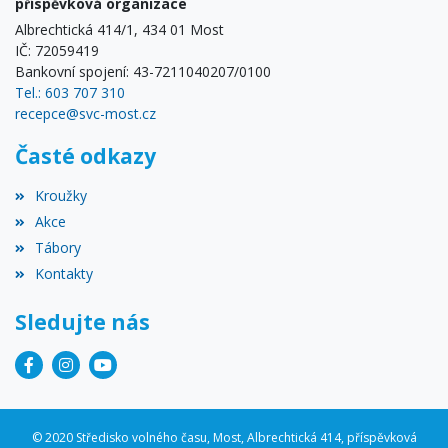
příspěvková organizace
Albrechtická 414/1, 434 01 Most
IČ: 72059419
Bankovní spojení: 43-7211040207/0100
Tel.: 603 707 310
recepce@svc-most.cz
Časté odkazy
Kroužky
Akce
Tábory
Kontakty
Sledujte nás
© 2020 Středisko volného času, Most, Albrechtická 414, příspěvková