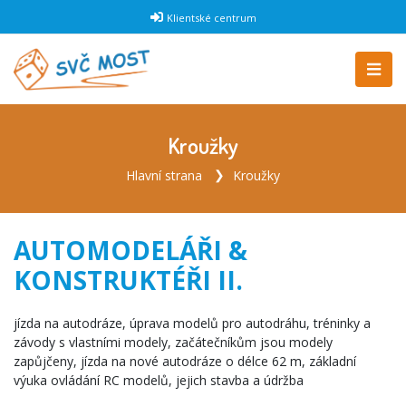
Klientské centrum
Kroužky
Hlavní strana
Kroužky
AUTOMODELÁŘI &
KONSTRUKTÉŘI II.
jízda na autodráze, úprava modelů pro autodráhu, tréninky a
závody s vlastními modely, začátečníkům jsou modely
zapůjčeny, jízda na nové autodráze o délce 62 m, základní
výuka ovládání RC modelů, jejich stavba a údržba