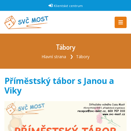
Klientské centrum
Tábory
Hlavní strana
Tábory
Příměstský tábor s Janou a
Viky