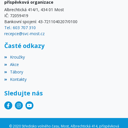
příspěvková organizace
Albrechtická 414/1, 434 01 Most
IČ: 72059419
Bankovní spojení: 43-7211040207/0100
Tel.: 603 707 310
recepce@svc-most.cz
Časté odkazy
Kroužky
Akce
Tábory
Kontakty
Sledujte nás
© 2020 Středisko volného času, Most, Albrechtická 414, příspěvková