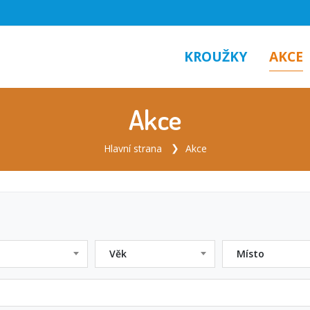
KROUŽKY
AKCE
Akce
Hlavní strana
Akce
Věk
Místo