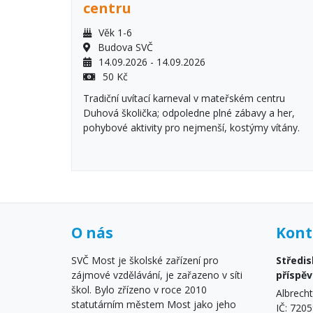
centru
Věk 1-6
Budova SVČ
14.09.2026 - 14.09.2026
50 Kč
Tradiční uvítací karneval v mateřském centru
Duhová školička; odpoledne plné zábavy a her,
pohybové aktivity pro nejmenší, kostýmy vítány.
O nás
Kont
SVČ Most je školské zařízení pro
Středis
zájmové vzdělávání, je zařazeno v síti
příspě
škol. Bylo zřízeno v roce 2010
Albrech
statutárním městem Most jako jeho
IČ: 720