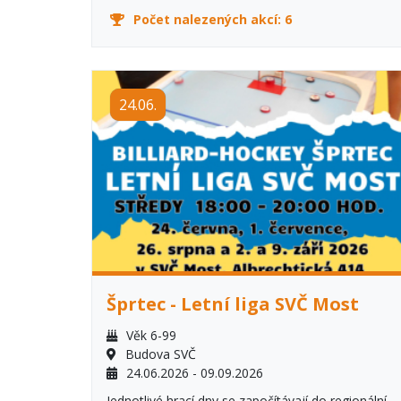
Počet nalezených akcí:
6
24.06.
Šprtec - Letní liga SVČ Most
Věk 6-99
Budova SVČ
24.06.2026 - 09.09.2026
Jednotlivé hrací dny se započítávají do regionální