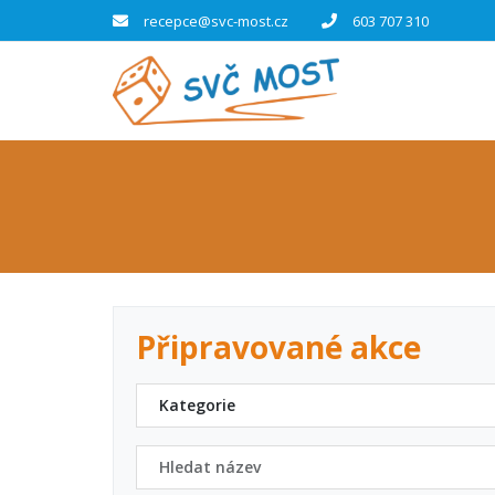
recepce@svc-most.cz
603 707 310
Připravované akce
Kategorie