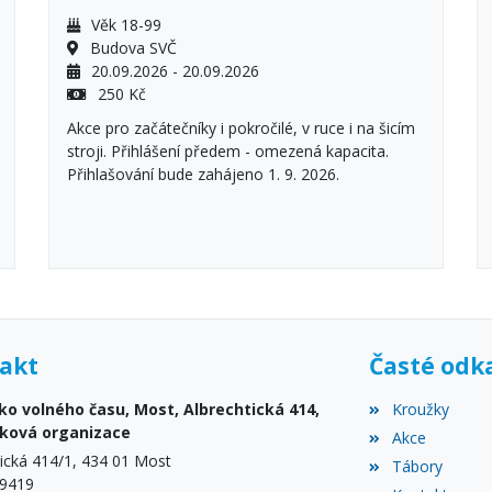
Věk 18-99
Budova SVČ
20.09.2026 - 20.09.2026
250 Kč
Akce pro začátečníky i pokročilé, v ruce i na šicím
stroji. Přihlášení předem - omezená kapacita.
Přihlašování bude zahájeno 1. 9. 2026.
akt
Časté odk
ko volného času, Most, Albrechtická 414,
Kroužky
vková organizace
Akce
tická 414/1, 434 01 Most
Tábory
59419