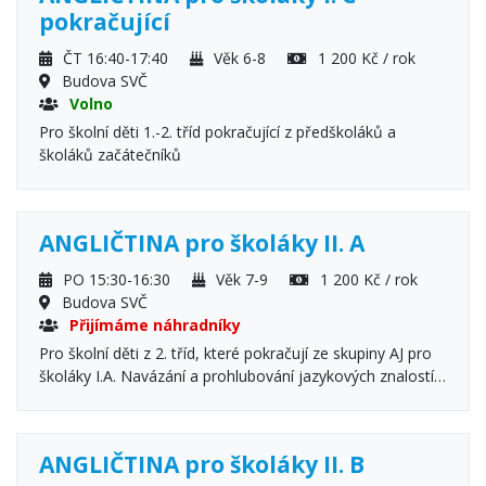
pokračující
ČT 16:40-17:40
Věk 6-8
1 200 Kč / rok
Budova SVČ
Volno
Pro školní děti 1.-2. tříd pokračující z předškoláků a
školáků začátečníků
ANGLIČTINA pro školáky II. A
PO 15:30-16:30
Věk 7-9
1 200 Kč / rok
Budova SVČ
Přijímáme náhradníky
Pro školní děti z 2. tříd, které pokračují ze skupiny AJ pro
školáky I.A. Navázání a prohlubování jazykových znalostí,
učíme se mluvit a porozumět.
ANGLIČTINA pro školáky II. B