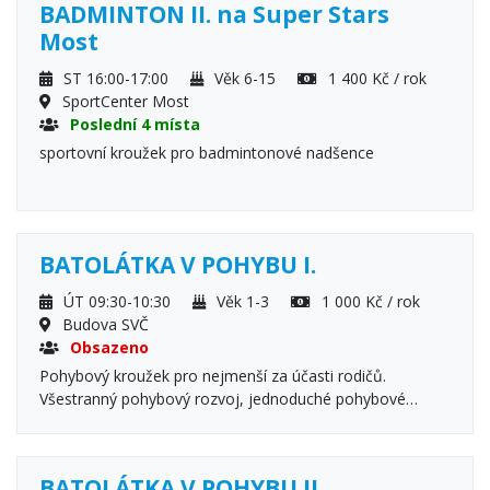
BADMINTON II. na Super Stars
Most
ST 16:00-17:00
Věk 6-15
1 400 Kč / rok
SportCenter Most
Poslední 4 místa
sportovní kroužek pro badmintonové nadšence
BATOLÁTKA V POHYBU I.
ÚT 09:30-10:30
Věk 1-3
1 000 Kč / rok
Budova SVČ
Obsazeno
Pohybový kroužek pro nejmenší za účasti rodičů.
Všestranný pohybový rozvoj, jednoduché pohybové
ativity, básničky, říkanky a cvičení. Základy dětské jógy,
cvičení s pomůckami. Trénink správných návyků,
jednoduché hry a soutěže, radost z pohybu dětí i rodičů.
BATOLÁTKA V POHYBU II.