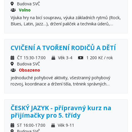
Budova SVČ
Volno
Výuka hry na bicí soupravu, výuka základních rytmů (Rock,
Blues, Latin, Jazz…), držení paliček a technika úderů,
základy hudební nauky, doprovod písní.
CVIČENÍ A TVOŘENÍ RODIČŮ A DĚTÍ
ČT 15:30-17:00
Věk 3-4
1 200 Kč / rok
Budova SVČ
Obsazeno
jednoduché pohybové aktivity, všestranný pohybový
rozvoj, koordinace a držení těla, trénink správných
návyků, radost z pohybu dětí i rodičů, říkanky a cvičení,
základy dětské jógy, cvičení s pomůckami, kreslení a
malování, tradiční i netradiční výtvarné techniky
ČESKÝ JAZYK - přípravný kurz na
přijímačky pro 5. třídy
ST 16:00-17:00
Věk 9-11
Budova SVČ