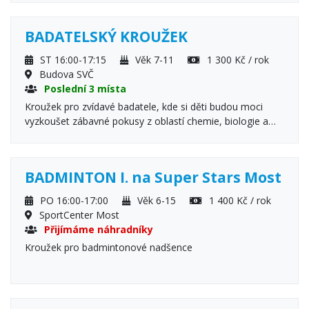
BADATELSKÝ KROUŽEK
ST 16:00-17:15
Věk 7-11
1 300 Kč / rok
Budova SVČ
Poslední 3 místa
Kroužek pro zvídavé badatele, kde si děti budou moci
vyzkoušet zábavné pokusy z oblastí chemie, biologie a
fyziky. Veškeré pomůcky na kroužek budou dětem
poskytnuty
BADMINTON I. na Super Stars Most
PO 16:00-17:00
Věk 6-15
1 400 Kč / rok
SportCenter Most
Přijímáme náhradníky
Kroužek pro badmintonové nadšence