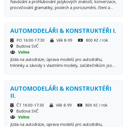
Navázání a prohlubování jazykových znalostí, konverzace,
procvičování gramatiky, poslech a porozumění, čtení a
porozumění, praktické procvičování anglického jazyka.
AUTOMODELÁŘI & KONSTRUKTÉŘI I.
PO 16:00-17:30
Věk 8-99
800 Kč / rok
Budova SVČ
Volno
Jízda na autodráze, úprava modelů pro autodráhu,
tréninky a závody s vlastními modely, začátečníkům jsou
modely zapůjčeny, jízda na nové autodráze o délce 62 m.
Základní výuka ovládání RC modelů, jejich stavba a
údržba
AUTOMODELÁŘI & KONSTRUKTÉŘI
II.
ČT 16:00-17:30
Věk 8-99
800 Kč / rok
Budova SVČ
Volno
jízda na autodráze, úprava modelů pro autodráhu,