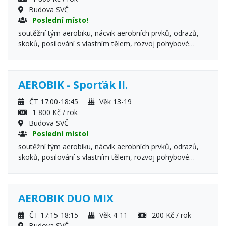
Budova SVČ
Poslední místo!
soutěžní tým aerobiku, nácvik aerobních prvků, odrazů,
skoků, posilování s vlastním tělem, rozvoj pohybové
všestrannosti a flexibility, protahovací a uvolňovací cvičení
Podmínka: aerobní nebo gymnastická průprava z
předchozích aktivit, přihlášení zároveň i do kroužku
AEROBIK - Sporťák II.
Sporťák II., o zařazení do týmu rozhoduje trenérka, není
vhodné pro začátečníky
ČT 17:00-18:45
Věk 13-19
1 800 Kč / rok
Budova SVČ
Poslední místo!
soutěžní tým aerobiku, nácvik aerobních prvků, odrazů,
skoků, posilování s vlastním tělem, rozvoj pohybové
všestrannosti a flexibility, protahovací a uvolňovací cvičení
Podmínka: aerobní nebo gymnastická průprava z
předchozích aktivit, přihlášení zároveň i do kroužku
AEROBIK DUO MIX
Sporťák I., o zařazení do týmu rozhoduje trenérka, není
vhodné pro začátečníky
ČT 17:15-18:15
Věk 4-11
200 Kč / rok
Budova SVČ