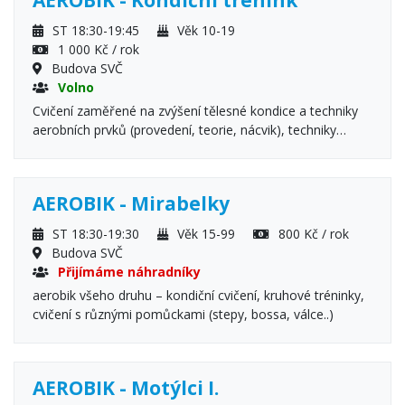
AEROBIK - Kondiční trénink
ST 18:30-19:45
Věk 10-19
1 000 Kč / rok
Budova SVČ
Volno
Cvičení zaměřené na zvýšení tělesné kondice a techniky
aerobních prvků (provedení, teorie, nácvik), techniky
skoků a gymnastických prvků spadající pod aerobní
uskupení, posilování vlastním tělem, rozvoj pohybové
všestrannosti, flexibility a dynamiky pohybu, posílení
AEROBIK - Mirabelky
stability a síly středu těla, držení těla a maximálního
ovládání veškerých jeho částí.
ST 18:30-19:30
Věk 15-99
800 Kč / rok
Budova SVČ
Přijímáme náhradníky
aerobik všeho druhu – kondiční cvičení, kruhové tréninky,
cvičení s různými pomůckami (stepy, bossa, válce..)
AEROBIK - Motýlci I.