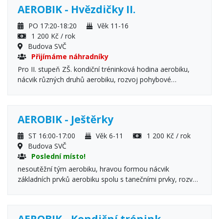
pohybové hry
AEROBIK - Hvězdičky II.
PO 17:20-18:20
Věk 11-16
1 200 Kč / rok
Budova SVČ
Přijímáme náhradníky
Pro II. stupeň ZŠ. kondiční tréninková hodina aerobiku,
nácvik různých druhů aerobiku, rozvoj pohybové
všestrannosti a flexibility, protahovací a uvolňovací cviky,
pohybové hry
AEROBIK - Ještěrky
ST 16:00-17:00
Věk 6-11
1 200 Kč / rok
Budova SVČ
Poslední místo!
nesoutěžní tým aerobiku, hravou formou nácvik
základních prvků aerobiku spolu s tanečními prvky, rozvoj
pohybové všestrannosti a flexibility, protahovací a
uvolňovací cviky, dechová cvičení