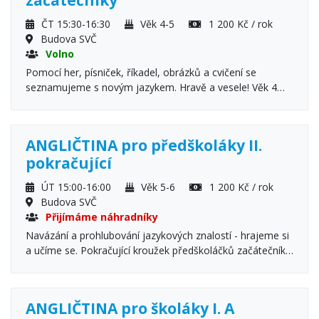
začátečníky
ČT 15:30-16:30
Věk 4-5
1 200 Kč / rok
Budova SVČ
Volno
Pomocí her, písniček, říkadel, obrázků a cvičení se
seznamujeme s novým jazykem. Hravě a vesele! Věk 4
rok je nutné splnit v době zahájení kroužku.
ANGLIČTINA pro předškoláky II.
pokračující
ÚT 15:00-16:00
Věk 5-6
1 200 Kč / rok
Budova SVČ
Přijímáme náhradníky
Navázání a prohlubování jazykových znalostí - hrajeme si
a učíme se. Pokračující kroužek předškoláčků začátečníků
i pokračujících.
ANGLIČTINA pro školáky I. A