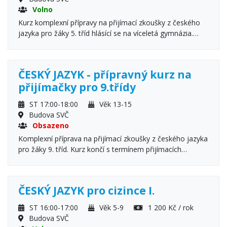
Volno
Kurz komplexní přípravy na přijímací zkoušky z českého
jazyka pro žáky 5. tříd hlásící se na víceletá gymnázia.
Kurz končí s termínem přijímacích zkoušek.
ČESKÝ JAZYK - přípravný kurz na
přijímačky pro 9.třídy
ST 17:00-18:00
Věk 13-15
Budova SVČ
Obsazeno
Komplexní příprava na přijímací zkoušky z českého jazyka
pro žáky 9. tříd. Kurz končí s termínem přijímacích
zkoušek v dubnu 2027
ČESKÝ JAZYK pro cizince I.
ST 16:00-17:00
Věk 5-9
1 200 Kč / rok
Budova SVČ