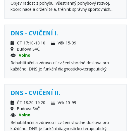
Objev radost z pohybu. Všestranný pohybový rozvoj,
koordinace a držení těla, trénink správný sportovních
návyků, cvičení s pomůckami, sportovní hry a soutěže.
DNS - CVIČENÍ I.
ČT 17:10-18:10
Věk 15-99
Budova SVČ
Volno
Rehabilitační a zdravotní cvičení vhodné doslova pro
každého. DNS je funkční diagnosticko-terapeutický
koncept založený na vývojové kineziologii. Neřeší jen
„svaly a klouby“, ale přeprogramovává centrální nervový
systém, který pohyb řídí. Díky tomu je cvičení maximálně
DNS - CVIČENÍ II.
efektivní, šetrné a přináší dlouhodobé výsledky. Účastníci
byli seznámeni s provozním řádem a vnitřním řádem SVČ.
ČT 18:20-19:20
Věk 15-99
Budova SVČ
Volno
Rehabilitační a zdravotní cvičení vhodné doslova pro
každého. DNS je funkční diagnosticko-terapeutický