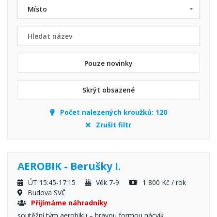
Místo
Pouze novinky
Skrýt obsazené
Počet nalezených kroužků:
120
Zrušit filtr
AEROBIK - Berušky I.
ÚT 15:45-17:15
Věk 7-9
1 800 Kč / rok
Budova SVČ
Přijímáme náhradníky
soutěžní tým aerobiku – hravou formou nácvik