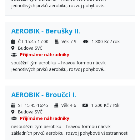
jednotlivých prvků aerobiku, rozvoj pohybové
všestrannosti a flexibility, protahovací a uvolňovací cviky,
pohybové hry Podmínka: přihlášení zároveň i do kroužku
Berušky II. - o zařazení do týmu rozhoduje trenérka
AEROBIK - Berušky II.
ČT 15:45-17:00
Věk 7-9
1 800 Kč / rok
Budova SVČ
Přijímáme náhradníky
soutěžní tým aerobiku – hravou formou nácvik
jednotlivých prvků aerobiku, rozvoj pohybové
všestrannosti a flexibility, protahovací a uvolňovací cviky,
pohybové hry Podmínka: přihlášení zároveň i do kroužku
Berušky I. - o zařazení do týmu rozhoduje trenérka
AEROBIK - Broučci I.
ST 15:45-16:45
Věk 4-6
1 200 Kč / rok
Budova SVČ
Přijímáme náhradníky
nesoutěžní tým aerobiku – hravou formou nácvik
základních prvků aerobiku, rozvoj pohybové všestrannosti