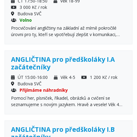
ČT 17:50-18:50
Věk 18-99
3 000 Kč / rok
Budova SVČ
Volno
Procvičování angličtiny na základní až mírně pokročilé
úrovni pro ty, kteří se vpotřebují zlepšit v komunikaci,
zaměřeno na poslech a porozumění, nácvik praktických
konverzací s ohledem na potřeby účastníků.
ANGLIČTINA pro předškoláky I.A
začátečníky
ÚT 15:00-16:00
Věk 4-5
1 200 Kč / rok
Budova SVČ
Přijímáme náhradníky
Pomocí her, písniček, říkadel, obrázků a cvičení se
seznamujeme s novým jazykem. Hravě a vesele! Věk 4
rok je nutné splnit v době zahájení kroužku.
ANGLIČTINA pro předškoláky I.B