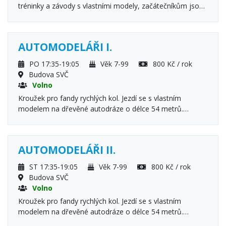
tréninky a závody s vlastními modely, začátečníkům jsou
modely zapůjčeny, jízda na nové autodráze o délce 62 m,
základní výuka ovládání RC modelů, jejich stavba a údržba
AUTOMODELÁŘI I.
PO 17:35-19:05
Věk 7-99
800 Kč / rok
Budova SVČ
Volno
Kroužek pro fandy rychlých kol. Jezdí se s vlastním
modelem na dřevěné autodráze o délce 54 metrů.
Začátečníkům jsou modely zapůjčeny.
AUTOMODELÁŘI II.
ST 17:35-19:05
Věk 7-99
800 Kč / rok
Budova SVČ
Volno
Kroužek pro fandy rychlých kol. Jezdí se s vlastním
modelem na dřevěné autodráze o délce 54 metrů.
Nováčkům jsou modely zapůjčeny