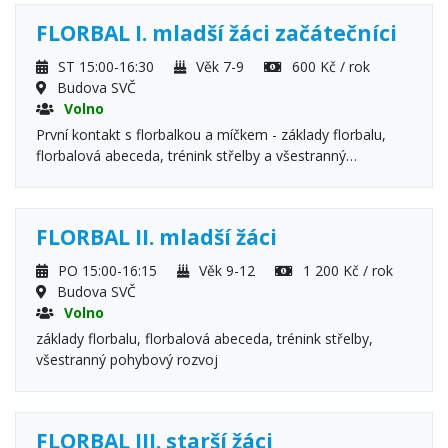
FLORBAL I. mladší žáci začátečníci
ST 15:00-16:30
Věk 7-9
600 Kč / rok
Budova SVČ
Volno
První kontakt s florbalkou a míčkem - základy florbalu,
florbalová abeceda, trénink střelby a všestranný
pohybový rozvoj.
FLORBAL II. mladší žáci
PO 15:00-16:15
Věk 9-12
1 200 Kč / rok
Budova SVČ
Volno
základy florbalu, florbalová abeceda, trénink střelby,
všestranný pohybový rozvoj
FLORBAL III. starší žáci