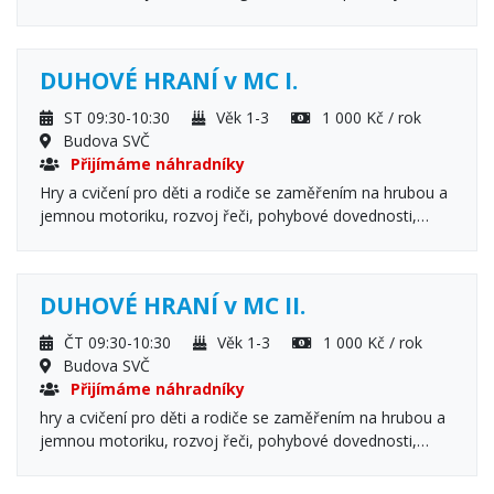
koncept založený na vývojové kineziologii. Neřeší jen
„svaly a klouby“, ale přeprogramovává centrální nervový
systém, který pohyb řídí. Díky tomu je cvičení maximálně
DUHOVÉ HRANÍ v MC I.
efektivní, šetrné a přináší dlouhodobé výsledky. Účastníci
byli seznámeni s provozním řádem a vnitřním řádem SVČ.
ST 09:30-10:30
Věk 1-3
1 000 Kč / rok
Budova SVČ
Přijímáme náhradníky
Hry a cvičení pro děti a rodiče se zaměřením na hrubou a
jemnou motoriku, rozvoj řeči, pohybové dovednosti,
smyslové vnímání a socializaci ve skupině vrstevníků,
kreslení a malování, tradiční i netradiční výtvarné techniky
DUHOVÉ HRANÍ v MC II.
ČT 09:30-10:30
Věk 1-3
1 000 Kč / rok
Budova SVČ
Přijímáme náhradníky
hry a cvičení pro děti a rodiče se zaměřením na hrubou a
jemnou motoriku, rozvoj řeči, pohybové dovednosti,
smyslové vnímání a socializaci ve skupině vrstevníků,
kreslení a malování, tradiční i netradiční výtvarné techniky