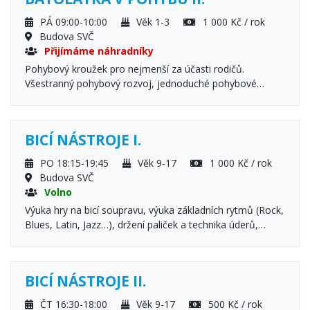
PÁ 09:00-10:00
Věk 1-3
1 000 Kč / rok
Budova SVČ
Přijímáme náhradníky
Pohybový kroužek pro nejmenší za účasti rodičů.
Všestranný pohybový rozvoj, jednoduché pohybové
ativity, básničky, říkanky a cvičení. Základy dětské jógy,
cvičení s pomůckami. Trénink správných návyků,
jednoduché hry a soutěže, radost z pohybu dětí i rodičů.
BICÍ NÁSTROJE I.
PO 18:15-19:45
Věk 9-17
1 000 Kč / rok
Budova SVČ
Volno
Výuka hry na bicí soupravu, výuka základních rytmů (Rock,
Blues, Latin, Jazz…), držení paliček a technika úderů,
základy hudební nauky, doprovod písní.
BICÍ NÁSTROJE II.
ČT 16:30-18:00
Věk 9-17
500 Kč / rok