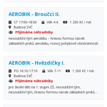
AEROBIK - Broučci II.
ST 17:00-18:00
Věk 4-6
1 200 Kč / rok
Budova SVČ
Přijímáme náhradníky
nesoutěžní tým aerobiku – hravou formou nácvik
základních prvků aerobiku, rozvoj pohybové všestrannosti
AEROBIK - Hvězdičky I.
PO 16:10-17:10
Věk 7-11
1 200 Kč / rok
Budova SVČ
Přijímáme náhradníky
pro školní děti na 1. stupni ZŠ, nesoutěžní tým,
nesoutěžní tým, hravou formou nácvik základních prvků
aerobiku s tanečními prvky, rozvoj pohybové
všestrannosti a flexibility, protahovací a uvolňovací cviky,