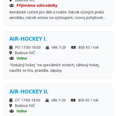
Přijímáme náhradníky
Aerobické cvičení pro děti a rodiče. Nácvik různých prvků
aerobiku, nácvik sestav na vystoupení, rozvoj pohybové
všestrannosti a flexibility, protahovací a uvolňovací cviky,
pohybové hry. Podmínkou je přihlášení dítěte i rodiče!
AIR-HOCKEY I.
PO 17:00-18:00
Věk 7-20
800 Kč / rok
Budova SVČ
Volno
"Vzdušný hokej" na speciálních stolech, táhlový hokej,
naučíte se hru, pravidla, zápasy.
AIR-HOCKEY II.
ÚT 17:00-18:00
Věk 7-20
800 Kč / rok
Budova SVČ
Volno