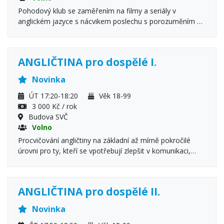
Pohodový klub se zaměřením na filmy a seriály v
anglickém jazyce s nácvikem poslechu s porozuměním a
konverzace
ANGLIČTINA pro dospělé I.
Novinka
ÚT 17:20-18:20
Věk 18-99
3 000 Kč / rok
Budova SVČ
Volno
Procvičování angličtiny na základní až mírně pokročilé
úrovni pro ty, kteří se vpotřebují zlepšit v komunikaci,
zaměřeno na poslech a porozumění, nácvik praktických
konverzací s ohledem na potřeby účastníků.
ANGLIČTINA pro dospělé II.
Novinka