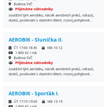
Budova SVČ
Přijímáme náhradníky
soutěžní tým aerobiku, nácvik aerobních prvků, odrazů,
skoků, posilování s vlastním tělem, rozvoj pohybové
všestrannosti a flexibility, protahovací a uvolňovací cviky
Podmínka: aerobní nebo gymnastická průprava z
předchozích aktivit, přihlášení zároveň i do kroužku
AEROBIK - Sluníčka II.
Sluníčka II., o zařazení do týmu rozhoduje trenérka, není
vhodné pro začátečníky
ČT 17:00-18:45
Věk 10-12
1 800 Kč / rok
Budova SVČ
Přijímáme náhradníky
soutěžní tým aerobiku, nácvik aerobních prvků, odrazů,
skoků, posilování s vlastním tělem, rozvoj pohybové
všestrannosti a flexibility, protahovací a uvolňovací cviky
Podmínka: aerobní nebo gymnastická průprava z
předchozích aktivit, přihlášení zároveň i do kroužku
AEROBIK - Sporťák I.
Sluníčka I., o zařazení do týmu rozhoduje trenérka, není
vhodné pro začátečníky
ÚT 17:15-19:00
Věk 13-19
1 800 Kč / rok