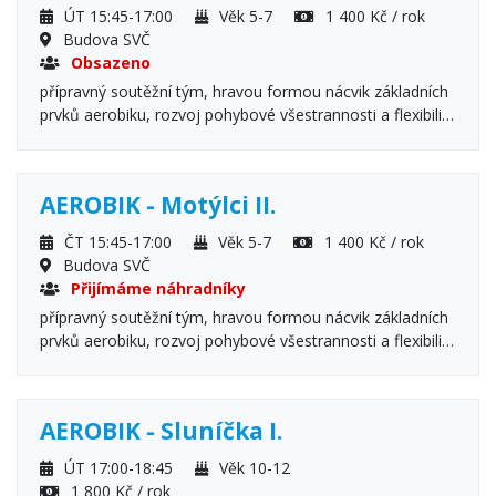
ÚT 15:45-17:00
Věk 5-7
1 400 Kč / rok
Budova SVČ
Obsazeno
přípravný soutěžní tým, hravou formou nácvik základních
prvků aerobiku, rozvoj pohybové všestrannosti a flexibility
Podmínka: přihlášení zároveň i do kroužku Motýlci II.
AEROBIK - Motýlci II.
ČT 15:45-17:00
Věk 5-7
1 400 Kč / rok
Budova SVČ
Přijímáme náhradníky
přípravný soutěžní tým, hravou formou nácvik základních
prvků aerobiku, rozvoj pohybové všestrannosti a flexibility
Podmínka: přihlášení zároveň i do kroužku Motýlci I.
AEROBIK - Sluníčka I.
ÚT 17:00-18:45
Věk 10-12
1 800 Kč / rok